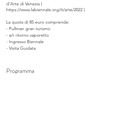
d’Arte di Venezia (
https://www.labiennale.org/it/arte/2022 )
La quota di 85 euro comprende:
- Pullman gran turismo
- a/r ritorno vaporetto
- Ingresso Biennale
- Visita Guidata
La quota non comprende
-Tutto quanto non espressamente indicato
Programma
in “la quota comprende”
6:30 - 23:00
La quota versata verrà restituita solo in caso
16 ore 30 minuti
di annullamento per mancato
raggiungimento numero
Viaggio in giornata
minimo partecipanti
Mostra tutti